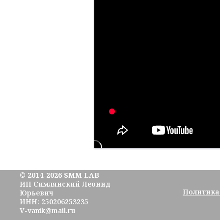
© 2014-2026 SMM LAB
ИП Симлянский Леонид
Политика
Юрьевич
ИНН: 250206253235
V-vanik@mail.ru