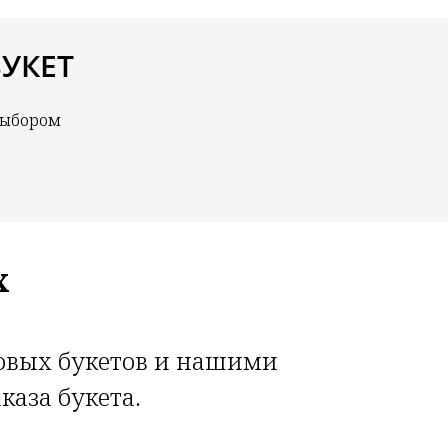
УКЕТ
выбором
х
товых букетов и нашими
каза букета.