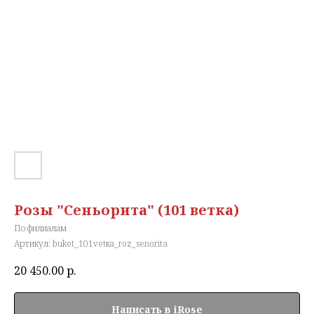
Розы "Сеньорита" (101 ветка)
По филиалам
Артикул:
buket_101vetка_roz_senorita
20 450.00
р.
Написать в iRose